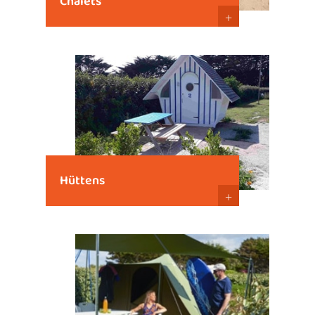
Chalets
+
Hüttens
+