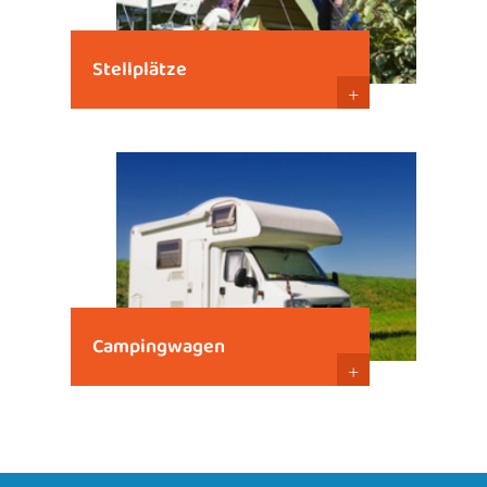
Stellplätze
+
Campingwagen
+