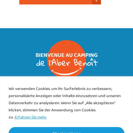
+
CAMPING DE L’ABER BENOIT
Wir verwenden Cookies, um Ihr Surferlebnis zu verbessern,
89 rue de Corn ar Gazel
personalisierte Anzeigen oder Inhalte einzusetzen und unseren
29830 SAINT PABU
Datenverkehr zu analysieren. Wenn Sie auf „Alle akzeptieren"
Tél.
klicken, stimmen Sie der Anwendung von Cookies
02 98 89 76 25
zu.
Erfahren Sie mehr
Kontakt
Finde uns