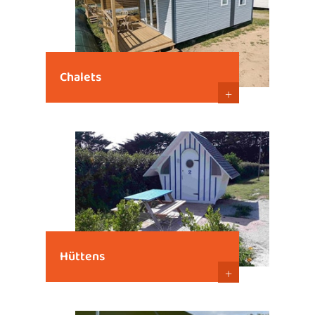
Chalets
+
Hüttens
+