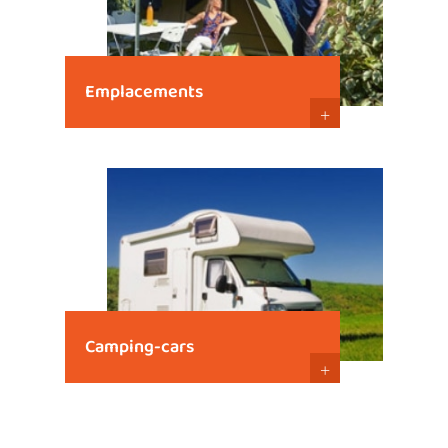
Emplacements
+
Camping-cars
+