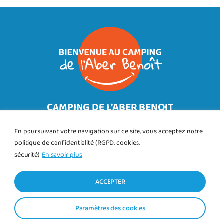
CAMPING DE L’ABER BENOIT
89 rue de Corn ar Gazel
29830 SAINT PABU
En poursuivant votre navigation sur ce site, vous acceptez notre
Tél.
politique de confidentialité (RGPD, cookies,
02 98 89 76 25
sécurité)
En savoir plus
Contact
Nous trouver
ACCEPTER
Paramètres des cookies