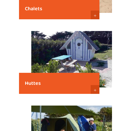
Chalets
+
Huttes
+