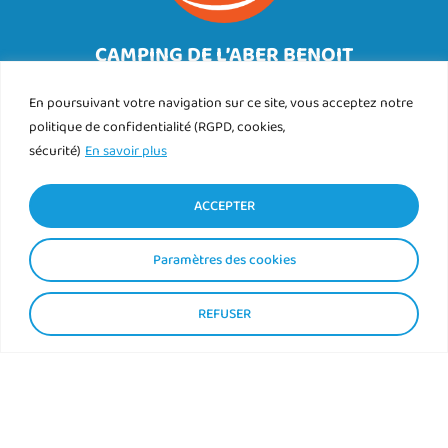
CAMPING DE L’ABER BENOIT
89 rue de Corn ar Gazel
29830 SAINT PABU
En poursuivant votre navigation sur ce site, vous acceptez notre
Tél.
politique de confidentialité (RGPD, cookies,
02 98 89 76 25
sécurité)
En savoir plus
Contact
Nous trouver
ACCEPTER
Paramètres des cookies
REFUSER