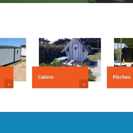
Cabins
Pitches
+
+