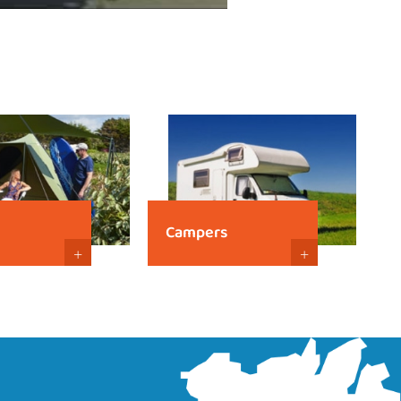
Campers
+
+