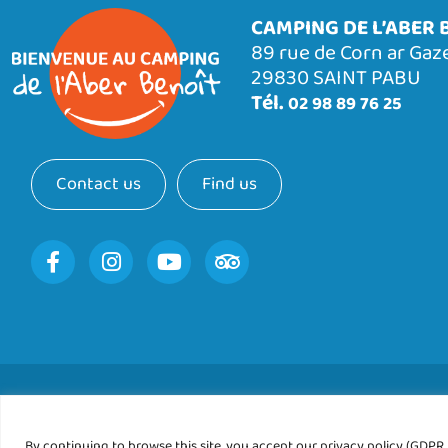
CAMPING DE L’ABER 
89 rue de Corn ar Gaz
29830 SAINT PABU
Tél.
02 98 89 76 25
Contact us
Find us
By continuing to browse this site, you accept our privacy policy (GDPR, 