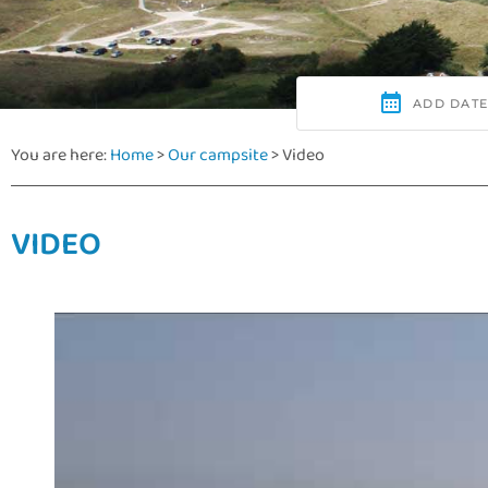
You are here:
Home
>
Our campsite
>
Video
VIDEO