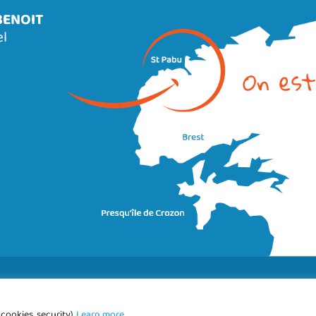
BENOIT
el
Site réalisé par
Abergraphique
cookies, security)
Learn more